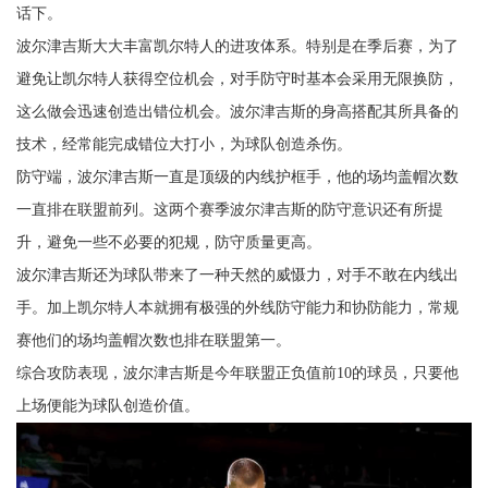
话下。
波尔津吉斯大大丰富凯尔特人的进攻体系。特别是在季后赛，为了
避免让凯尔特人获得空位机会，对手防守时基本会采用无限换防，
这么做会迅速创造出错位机会。波尔津吉斯的身高搭配其所具备的
技术，经常能完成错位大打小，为球队创造杀伤。
防守端，波尔津吉斯一直是顶级的内线护框手，他的场均盖帽次数
一直排在联盟前列。这两个赛季波尔津吉斯的防守意识还有所提
升，避免一些不必要的犯规，防守质量更高。
波尔津吉斯还为球队带来了一种天然的威慑力，对手不敢在内线出
手。加上凯尔特人本就拥有极强的外线防守能力和协防能力，常规
赛他们的场均盖帽次数也排在联盟第一。
综合攻防表现，波尔津吉斯是今年联盟正负值前10的球员，只要他
上场便能为球队创造价值。