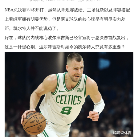
NBA总决赛即将开打，虽然从常规赛战绩、主场优势以及阵容搭配
上看绿军拥有明显优势，但是两支球队的核心球星有明显实力差
距。凯尔特人并不能说稳了。
好在，球队的内线核心波尔津吉斯已经官宣将于总决赛首战复出，
这是一针强心剂。波尔津吉斯对如今的凯尔特人究竟有多重要？