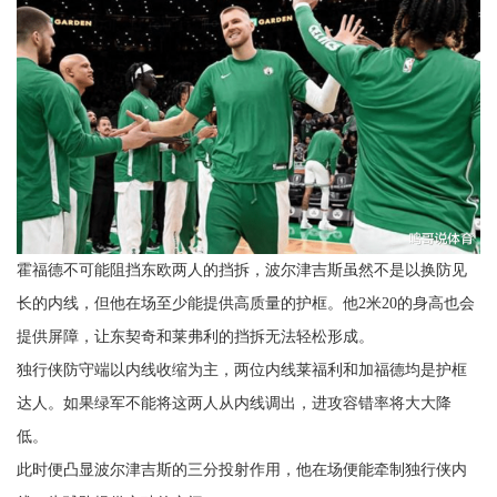
霍福德不可能阻挡东欧两人的挡拆，波尔津吉斯虽然不是以换防见
长的内线，但他在场至少能提供高质量的护框。他2米20的身高也会
提供屏障，让东契奇和莱弗利的挡拆无法轻松形成。
独行侠防守端以内线收缩为主，两位内线莱福利和加福德均是护框
达人。如果绿军不能将这两人从内线调出，进攻容错率将大大降
低。
此时便凸显波尔津吉斯的三分投射作用，他在场便能牵制独行侠内